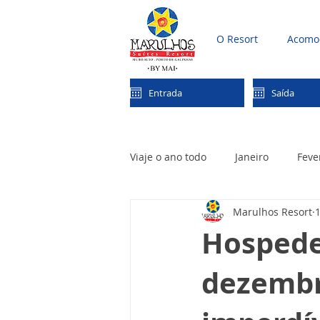
O Resort
Acomo
Pesquisar preços
Viaje o ano todo
Janeiro
Feve
Marulhos Resort
1
Outubro
Novembro
De
Hospede
dezembr