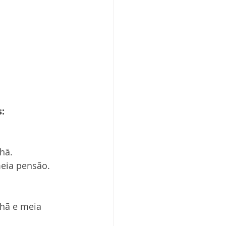
:
hã.
eia pensão.
hã e meia 