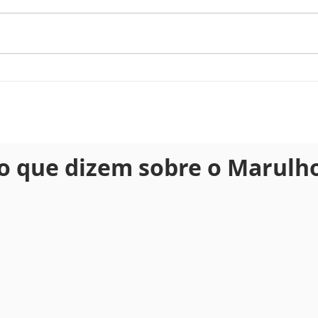
Natal no paraíso começa
Com
no Marulhos
mund
o que dizem sobre o Marulh