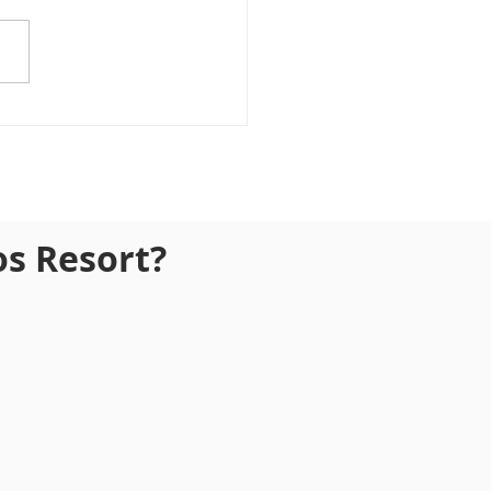
ece 2027 onde todo
o gostaria de estar
os Resort?