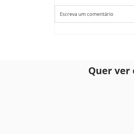
Escreva um comentário
Marulhos Resort com 10%
OFF em Agosto
Quer ver 