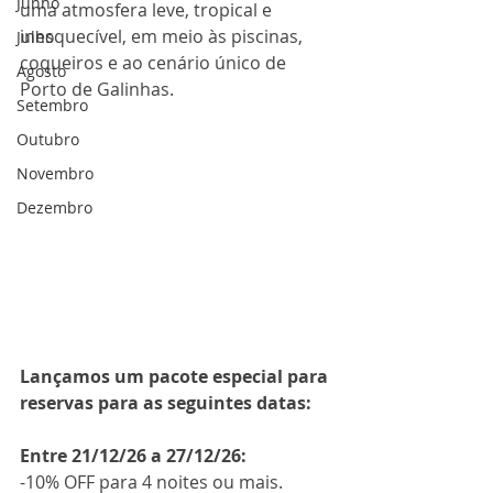
Junho
uma atmosfera leve, tropical e 
inesquecível, em meio às piscinas, 
Julho
coqueiros e ao cenário único de 
Agosto
Porto de Galinhas.
Setembro
Outubro
Novembro
Dezembro
Lançamos um pacote especial para 
reservas para as seguintes datas:
Entre 
21/12/26 a 27/12/26
:
-10% OFF para 4 noites ou mais.