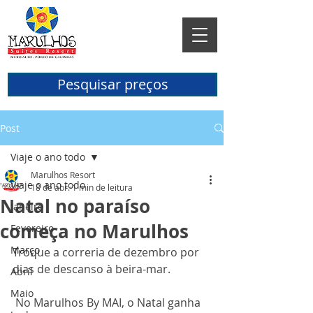
Pesquisar preços
Post
Viaje o ano todo
Marulhos Resort
Viaje o ano todo
18 de abr.
1 min de leitura
Natal no paraíso
Janeiro
começa no Marulhos
Fevereiro
Março
Troque a correria de dezembro por 
dias de descanso à beira-mar.
Abril
Maio
 No Marulhos By MAI, o Natal ganha 