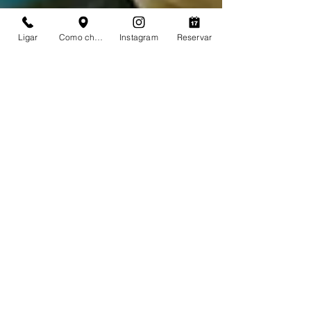
Ligar
Como chegar
Instagram
Reservar
Marulhos Resort
1 min de leitura
Vai viajar com criança? Aqui
tem cortesia